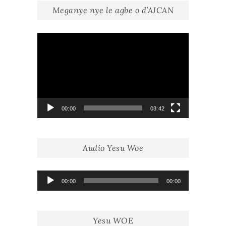
Meganye nye le agbe o d’AJCAN
Lecteur
vidéo
00:00
03:42
Audio Yesu Woe
Lecteur
00:00
00:00
audio
Yesu WOE