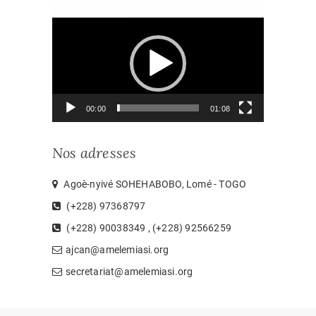
Lecteur
vidéo
00:00
01:08
Nos adresses
Agoè-nyivé SOHEHABOBO, Lomé - TOGO
(+228) 97368797
(+228) 90038349 , (+228) 92566259
ajcan@amelemiasi.org
secretariat@amelemiasi.org