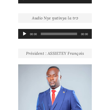
audio
Audio Nye ŋutinya la trɔ
Lecteur
00:00
00:00
audio
Président : ASSIETEY François