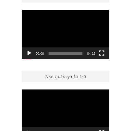
Lecteur
vidéo
00:00
04:12
Nye ŋutinya la trɔ
Lecteur
vidéo