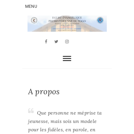
Skip
MENU
to
content
AJCAN
ASSOCIATION JEUNESSE CHRÉTIENNE DE
L’EEPT AGOÈ-NYIVÉ
Facebook
Twitter
Youtube
Whatsapp
Instagram
A propos
Que personne ne méprise ta
jeunesse, mais sois un modele
pour les fidèles, en parole, en