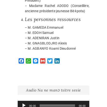
Président)
– Madame Rachel ADODO (Conseillère,
ancienne présidente jeunesse Bè-kpota)
Les personnes ressources
– M. GAMEDA Emmanuel
– M. EDOH Samuel
– M. ADENIRAN Justin
– M. GNAGBLODJRO Alexis
– M. AGBANYO Koami Dieudonné
F
W
M
G
T
L
a
h
e
m
w
i
c
a
s
a
i
n
e
t
s
i
t
k
b
s
e
l
t
e
o
A
n
e
d
Audio Na ne manɔ tsitre sesie
o
p
g
r
I
k
p
e
n
r
Lecteur
00:00
00:00