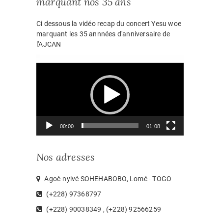
marquant nos 35 ans
Ci dessous la vidéo recap du concert Yesu woe
marquant les 35 annnées d'anniversaire de
l'AJCAN
Lecteur
vidéo
00:00
01:08
Nos adresses
Agoè-nyivé SOHEHABOBO, Lomé - TOGO
(+228) 97368797
(+228) 90038349 , (+228) 92566259