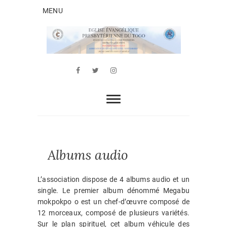
Skip
MENU
to
content
AJCAN
ASSOCIATION JEUNESSE CHRÉTIENNE DE
L’EEPT AGOÈ-NYIVÉ
Facebook
Twitter
Youtube
Whatsapp
Instagram
Albums audio
L’association dispose de 4 albums audio et un
single. Le premier album dénommé Megabu
mokpokpo o est un chef-d’œuvre composé de
12 morceaux, composé de plusieurs variétés.
Sur le plan spirituel, cet album véhicule des