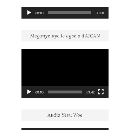
Lecteur
00:00
00:00
audio
Meganye nye le agbe o d’AJCAN
Lecteur
vidéo
00:00
03:42
Audio Yesu Woe