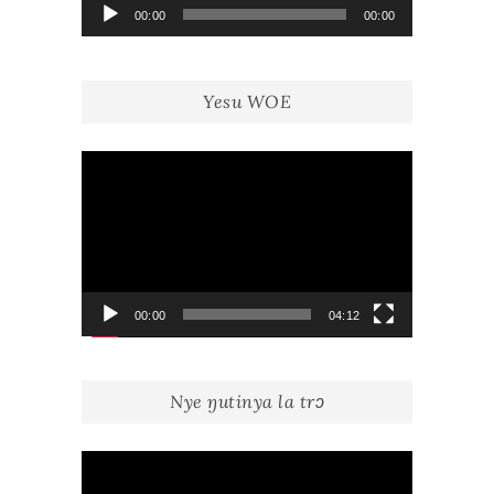
Lecteur
00:00
00:00
audio
Yesu WOE
Lecteur
vidéo
00:00
04:12
Nye ŋutinya la trɔ
Lecteur
vidéo