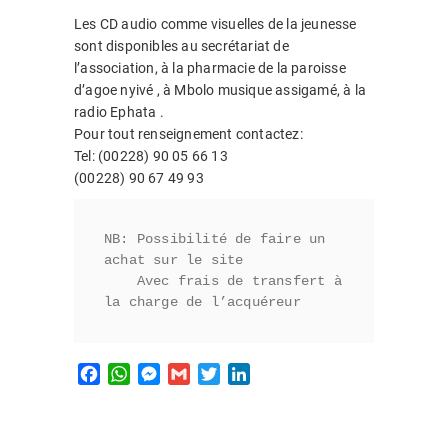
Les CD audio comme visuelles de la jeunesse
sont disponibles au secrétariat de
l’association, à la pharmacie de la paroisse
d’agoe nyivé , à Mbolo musique assigamé, à la
radio Ephata .
Pour tout renseignement contactez:
Tel: (00228) 90 05 66 13
(00228) 90 67 49 93
NB: Possibilité de faire un 
achat sur le site 

    Avec frais de transfert à 
la charge de l’acquéreur
F
W
M
G
T
L
a
h
e
m
w
i
c
a
s
a
i
n
e
t
s
i
t
k