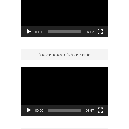
00:00
04:02
Na ne manɔ tsitre sesie
Lecteur
vidéo
00:00
05:57