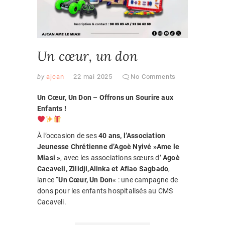
Un cœur, un don
by
ajcan
22 mai 2025
No Comments
Un Cœur, Un Don – Offrons un Sourire aux
Enfants !
À l’occasion de ses
40 ans, l’Association
Jeunesse Chrétienne d’Agoè Nyivé »Ame le
Miasi »
, avec les associations sœurs d’
Agoè
Cacaveli, Zilidji,Alinka et Aflao Sagbado
,
lance “
Un Cœur, Un Don
« : une campagne de
dons pour les enfants hospitalisés au CMS
Cacaveli.