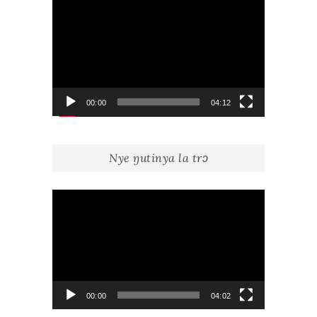
Lecteur
vidéo
00:00
04:12
Nye ŋutinya la trɔ
Lecteur
vidéo
00:00
04:02