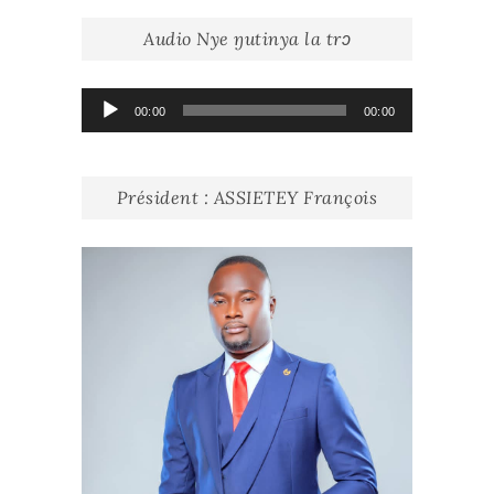
Audio Nye ŋutinya la trɔ
Lecteur
00:00
00:00
audio
Président : ASSIETEY François