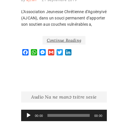
L’Association Jeunesse Chrétienne d’Agoènyivé
(AJCAN), dans un souci permanent d’apporter
son soutien aux couches vulnérables a,
Continue Reading
F
W
M
G
T
L
a
h
e
m
w
i
c
a
s
a
i
n
e
t
s
i
t
k
b
s
e
l
t
e
o
A
n
e
d
o
p
g
r
I
k
p
e
n
Audio Na ne manɔ tsitre sesie
r
Lecteur
00:00
00:00
audio