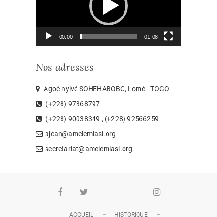
00:00
01:08
Nos adresses
Agoè-nyivé SOHEHABOBO, Lomé - TOGO
(+228) 97368797
(+228) 90038349 , (+228) 92566259
ajcan@amelemiasi.org
secretariat@amelemiasi.org
Facebook
Twitter
Youtube
Whatsapp
Instagram
ACCUEIL
HISTORIQUE