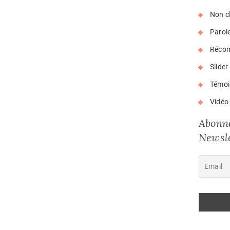
Non c
Parol
Réco
Slider
Témoi
Vidéo
Abonne
Newsle