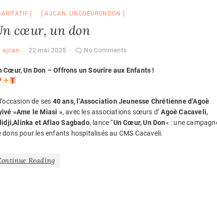
CARITATIF
AJCAN
,
UNCOEURUNDON
n cœur, un don
y
ajcan
22 mai 2025
No Comments
 Cœur, Un Don – Offrons un Sourire aux Enfants !
l’occasion de ses
40 ans, l’Association Jeunesse Chrétienne d’Agoè
yivé »Ame le Miasi »
, avec les associations sœurs d’
Agoè Cacaveli,
lidji,Alinka et Aflao Sagbado
, lance “
Un Cœur, Un Don
« : une campagn
 dons pour les enfants hospitalisés au CMS Cacaveli.
Continue Reading