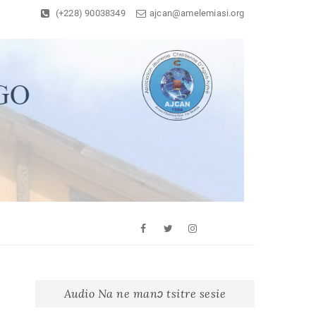
(+228) 90038349
ajcan@amelemiasi.org
Facebook
Twitter
Youtube
Whatsapp
Instagram
Audio Na ne manɔ tsitre sesie