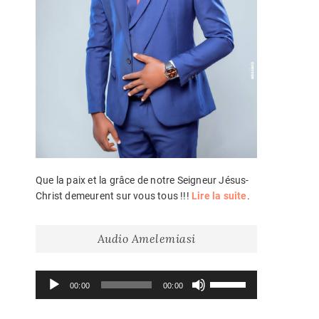
Que la paix et la grâce de notre Seigneur Jésus-
Christ demeurent sur vous tous !!!
Lire la suite
.
Audio Amelemiasi
Lecteur
Utilisez
00:00
00:00
audio
les
flèches