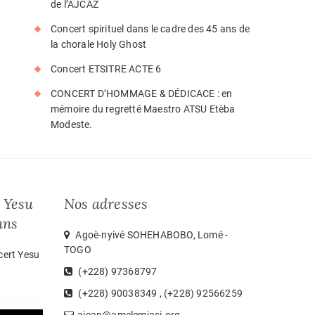
de l’AJCAZ
Concert spirituel dans le cadre des 45 ans de
la chorale Holy Ghost
Concert ETSITRE ACTE 6
CONCERT D’HOMMAGE & DÉDICACE : en
mémoire du regretté Maestro ATSU Etèba
Modeste.
 Yesu
Nos adresses
ans
Agoè-nyivé SOHEHABOBO, Lomé -
TOGO
cert Yesu
(+228) 97368797
(+228) 90038349 , (+228) 92566259
ajcan@amelemiasi.org