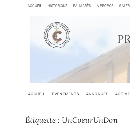
Skip
ACCUEIL
HISTORIQUE
PALMARÈS
A PROPOS
GALER
to
content
AJCAN
ASSOCIATION JEUNESSE CHRÉTIENNE DE L’EEPT AGOÈ-N
ACCUEIL
EVENEMENTS
ANNONCES
ACTIVI
Étiquette :
UnCoeurUnDon