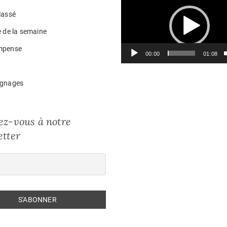
vidéo
lassé
e de la semaine
mpense
00:00
01:08
gnages
z-vous à notre
tter