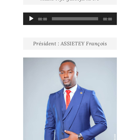
Lecteur
00:00
00:00
audio
Président : ASSIETEY François