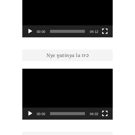
00:00
04:12
Nye ŋutinya la trɔ
Lecteur
vidéo
00:00
04:02