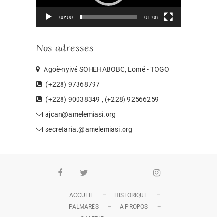
00:00
01:08
Nos adresses
Agoè-nyivé SOHEHABOBO, Lomé - TOGO
(+228) 97368797
(+228) 90038349 , (+228) 92566259
ajcan@amelemiasi.org
secretariat@amelemiasi.org
Facebook
Twitter
Youtube
Whatsapp
Instagram
ACCUEIL
HISTORIQUE
PALMARÈS
A PROPOS