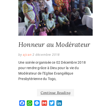
EVENEM
r
Honneur au Modérateur
by
ajcan
2 décembre 2018
Une soirée organisée ce 02 Décembre 2018
pour rendre grâce à Dieu pour la vie du
Modérateur de l’Eglise Evangélique
Presbytérienne du Togo,
Continue Reading
F
W
M
G
T
L
a
h
e
m
w
i