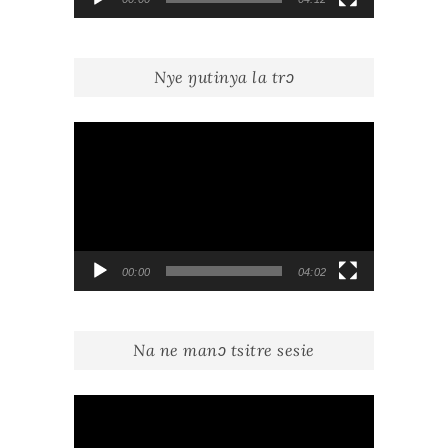
Nye ŋutinya la trɔ
Lecteur
vidéo
00:00
04:02
Na ne manɔ tsitre sesie
Lecteur
vidéo