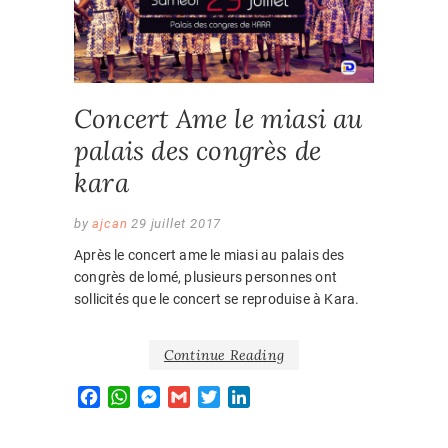
Concert Ame le miasi au
palais des congrès de
kara
by
ajcan
29 juillet 2017
Après le concert ame le miasi au palais des
congrès de lomé, plusieurs personnes ont
sollicités que le concert se reproduise à Kara.
Continue Reading
F
W
M
G
T
L
a
h
e
m
w
i
c
a
s
a
i
n