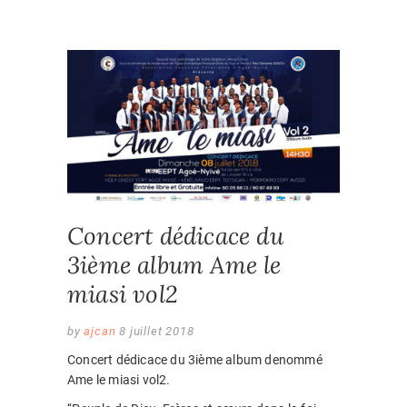
c
a
s
a
i
n
e
t
s
i
t
k
b
s
e
l
t
e
o
A
n
e
d
EVÈNEM
o
p
g
r
I
k
p
e
n
2018
,
EVENEM
r
Concert dédicace du
3ième album Ame le
miasi vol2
by
ajcan
8 juillet 2018
Concert dédicace du 3ième album denommé
Ame le miasi vol2.