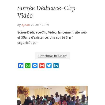
Soirée Dédicace-Clip
Vidéo
by
ajcan
19 mai 2019
Soirée Dédicace-Clip Vidéo, lancement site web
et 35ans d’existence. Une soiréé 3 in 1
organisée par
Continue Reading
F
W
M
G
T
L
a
h
e
m
w
i
c
a
s
a
i
n
e
t
s
i
t
k
b
s
e
l
t
e
o
A
n
e
d
EVÈNEM
o
p
g
r
I
k
p
e
n
2018
,