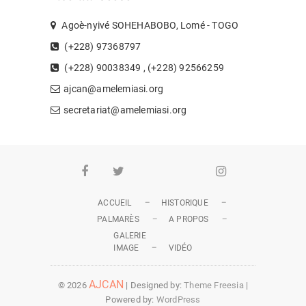
Agoè-nyivé SOHEHABOBO, Lomé - TOGO
(+228) 97368797
(+228) 90038349 , (+228) 92566259
ajcan@amelemiasi.org
secretariat@amelemiasi.org
Facebook
Twitter
Youtube
Whatsapp
Instagram
ACCUEIL
HISTORIQUE
PALMARÈS
A PROPOS
GALERIE
IMAGE
VIDÉO
AJCAN
© 2026
| Designed by:
Theme Freesia
|
Powered by:
WordPress