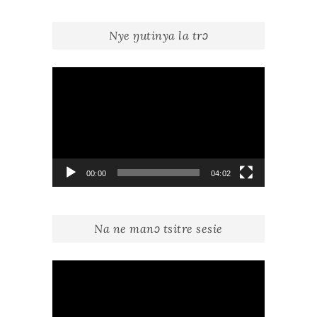
Nye ŋutinya la trɔ
Lecteur
vidéo
00:00
04:02
Na ne manɔ tsitre sesie
Lecteur
vidéo