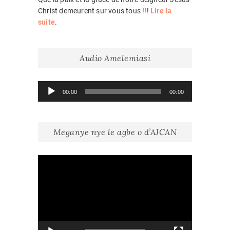
Christ demeurent sur vous tous !!!
Lire la
suite
.
Audio Amelemiasi
Lecteur
00:00
00:00
audio
Meganye nye le agbe o d’AJCAN
Lecteur
vidéo