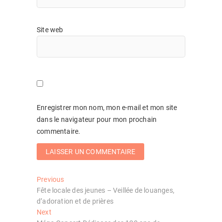
Site web
Enregistrer mon nom, mon e-mail et mon site
dans le navigateur pour mon prochain
commentaire.
Navigation
Previous
Previous
post:
Fête locale des jeunes – Veillée de louanges,
de
d’adoration et de prières
l’article
Next
Next