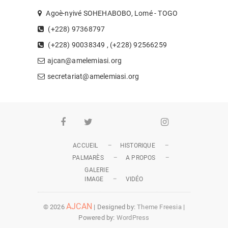
Agoè-nyivé SOHEHABOBO, Lomé - TOGO
(+228) 97368797
(+228) 90038349 , (+228) 92566259
ajcan@amelemiasi.org
secretariat@amelemiasi.org
Facebook
Twitter
Youtube
Whatsapp
Instagram
ACCUEIL
HISTORIQUE
PALMARÈS
A PROPOS
GALERIE
IMAGE
VIDÉO
AJCAN
© 2026
| Designed by:
Theme Freesia
|
Powered by:
WordPress