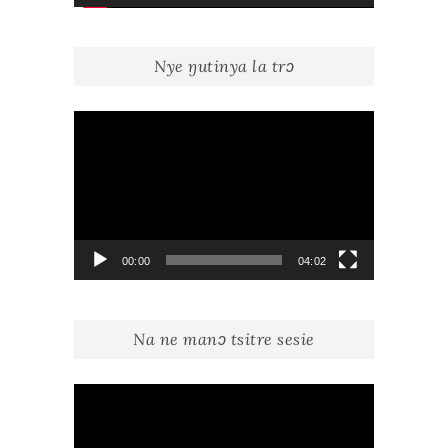
Nye ŋutinya la trɔ
Lecteur
vidéo
00:00
04:02
Na ne manɔ tsitre sesie
Lecteur
vidéo