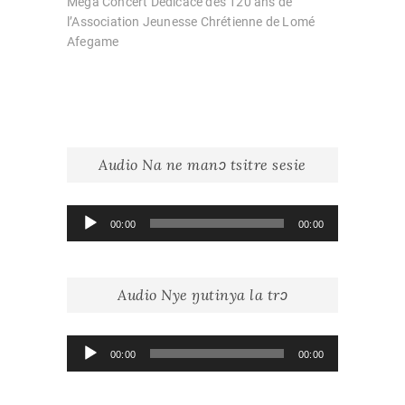
post:
Méga Concert Dédicace des 120 ans de
l’Association Jeunesse Chrétienne de Lomé
Afegame
Audio Na ne manɔ tsitre sesie
Lecteur
00:00
00:00
audio
Audio Nye ŋutinya la trɔ
Lecteur
00:00
00:00
audio