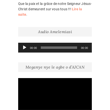
Que la paix et la grâce de notre Seigneur Jésus-
Christ demeurent sur vous tous !!!
Lire la
suite
.
Audio Amelemiasi
Lecteur
00:00
00:00
audio
Meganye nye le agbe o d’AJCAN
Lecteur
vidéo