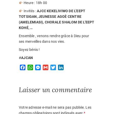
Heure : 18h 00
Invités :
AJCC KEKELIVIWO DE L’EEPT
TOTSIGAN, JEUNESSE AGOÈ CENTRE
(AMELEMIASI), CHORALE SHALOM DE L’EEPT
KOHÉ, …
Ensemble , venons rendre grâce à Dieu pour
ses merveilles dans nos vies.
Soyez bénis !
#
AJCAN
F
W
M
G
T
L
a
h
e
m
w
i
c
a
s
a
i
n
e
t
s
i
t
k
Laisser un commentaire
b
s
e
l
t
e
o
A
n
e
d
o
p
g
r
I
k
p
e
n
Votre adresse e-mail ne sera pas publiée.
Les
r
champs obligatoires sont indiqués avec
*