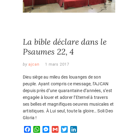
n
t
SLIDER
La bible déclare dans le
Psaumes 22, 4
by
ajcan
1 mars 2017
Dieu siège au mileu des louanges de son
peuple. Ayant compris ce message, l’AJCAN
depuis près d’une quarantaine d’années, s’est
engagée à louer et adorer l’Eternel à travers
ses belles et magnifiques oeuvres musicales et
artistiques. À Lui seul, toute la gloire… Soli Deo
Gloria !
F
W
M
G
T
L
a
h
e
m
w
i