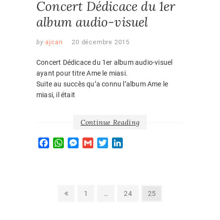
Concert Dédicace du 1er
album audio-visuel
by
ajcan
20 décembre 2015
Concert Dédicace du 1er album audio-visuel
ayant pour titre Ame le miasi.
Suite au succès qu’a connu l’album Ame le
miasi, il était
Continue Reading
F
W
M
G
T
L
a
h
e
m
w
i
c
a
s
a
i
n
e
t
s
i
t
k
b
s
e
l
t
e
Navigation
Previous
Page
Page
Page
1
…
24
25
o
A
n
e
d
page
des
o
p
g
r
I
k
p
e
n