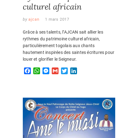
culturel africain
by
ajcan
1 mars 2017
Grâce à ses talents, l’AJCAN sait allier les
rythmes du patrimoine culturel africain,
particulièrement togolais aux chants
hautement inspirées des saintes écritures pour
louer et glorifier le Seigneur.
F
W
M
G
T
L
a
h
e
m
w
i
c
a
s
a
i
n
e
t
s
i
t
k
b
s
e
l
t
e
o
A
n
e
d
EVÈNEM
o
p
g
r
I
k
p
e
n
2017
,
r
EVENEM