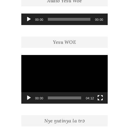
Audio Yesu Woe
Lecteur
00:00
00:00
audio
Yesu WOE
Lecteur
vidéo
00:00
04:12
Nye ŋutinya la trɔ