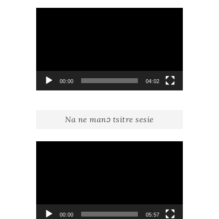
Lecteur
vidéo
00:00
04:02
Na ne manɔ tsitre sesie
Lecteur
vidéo
00:00
05:57