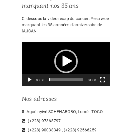
marquant nos 35 ans
Ci dessous la vidéo recap du concert Yesu woe
marquant les 35 annnées d'anniversaire de
l'AJCAN
Lecteur
vidéo
00:00
01:08
Nos adresses
Agoè-nyivé SOHEHABOBO, Lomé - TOGO
(+228) 97368797
(+228) 90038349 , (+228) 92566259