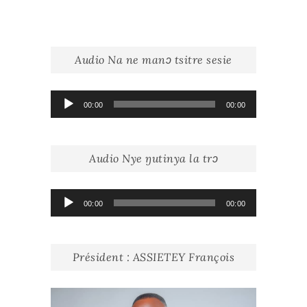
articles
r
Audio Na ne manɔ tsitre sesie
Lecteur
00:00
00:00
audio
Audio Nye ŋutinya la trɔ
Lecteur
00:00
00:00
audio
Président : ASSIETEY François