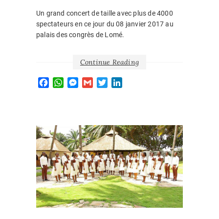
Un grand concert de taille avec plus de 4000
spectateurs en ce jour du 08 janvier 2017 au
palais des congrès de Lomé.
Continue Reading
F
W
M
G
T
L
a
h
e
m
w
i
c
a
s
a
i
n
e
t
s
i
t
k
b
s
e
l
t
e
o
A
n
e
d
EVÈNEM
o
p
g
r
I
k
p
e
n
2015
,
r
EVENEM