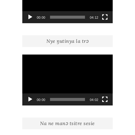
00:00
04:12
Nye ŋutinya la trɔ
Lecteur
vidéo
00:00
04:02
Na ne manɔ tsitre sesie