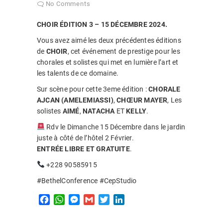
No Comments
CHOIR ÉDITION 3 – 15 DÉCEMBRE 2024.
Vous avez aimé les deux précédentes éditions
de
CHOIR
, cet événement de prestige pour les
chorales et solistes qui met en lumière l’art et
les talents de ce domaine.
Sur scène pour cette 3eme édition :
CHORALE
AJCAN (AMELEMIASSI)
,
CHŒUR MAYER
, Les
solistes
AIMÉ
,
NATACHA
ET
KELLY
.
Rdv le Dimanche 15 Décembre dans le jardin
juste à côté de l’hôtel 2 Février.
ENTRÉE LIBRE ET GRATUITE
.
+228 90585915
#BethelConference #CepStudio
F
W
M
G
T
L
a
h
e
m
w
i
c
a
s
a
i
n