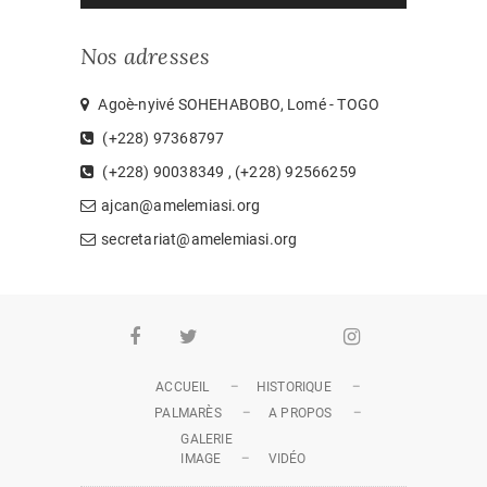
Nos adresses
Agoè-nyivé SOHEHABOBO, Lomé - TOGO
(+228) 97368797
(+228) 90038349 , (+228) 92566259
ajcan@amelemiasi.org
secretariat@amelemiasi.org
Facebook
Twitter
Youtube
Whatsapp
Instagram
ACCUEIL
HISTORIQUE
PALMARÈS
A PROPOS
GALERIE
IMAGE
VIDÉO