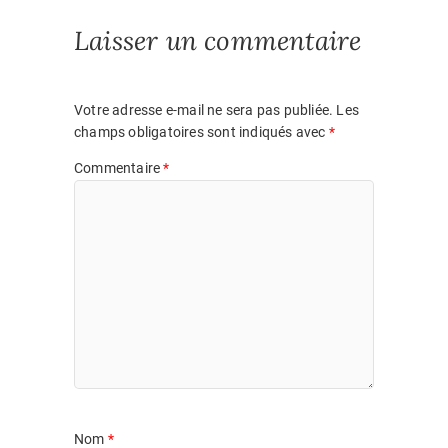
e
t
s
i
t
k
Laisser un commentaire
b
s
e
l
t
e
o
A
n
e
d
o
p
g
r
I
k
p
e
n
Votre adresse e-mail ne sera pas publiée.
Les
r
champs obligatoires sont indiqués avec
*
Commentaire
*
Nom
*