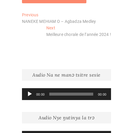
Navigation
Previous
Previous
post:
NANEKE MEHIAM O – Agbadza Medley
de
Next
Next
l’article
post:
Meilleure chorale de l’année 2024 !
Audio Na ne manɔ tsitre sesie
Lecteur
00:00
00:00
audio
Audio Nye ŋutinya la trɔ