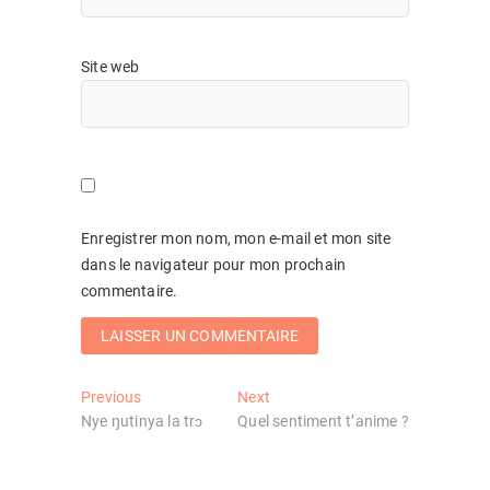
Site web
Enregistrer mon nom, mon e-mail et mon site
dans le navigateur pour mon prochain
commentaire.
Navigation
Previous
Next
Previous
Next
post:
post:
Nye ŋutinya la trɔ
Quel sentiment t’anime ?
de
l’article