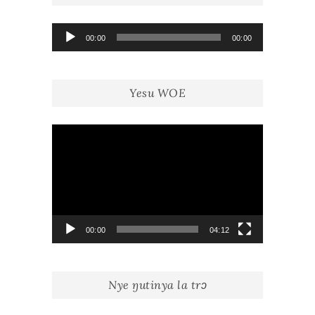
Lecteur
00:00
00:00
audio
Yesu WOE
Lecteur
vidéo
00:00
04:12
Nye ŋutinya la trɔ