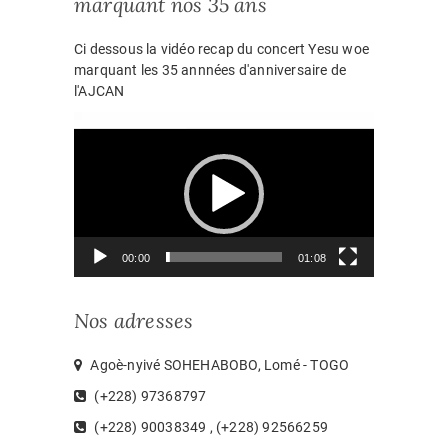
marquant nos 35 ans
Ci dessous la vidéo recap du concert Yesu woe
marquant les 35 annnées d'anniversaire de
l'AJCAN
Lecteur
vidéo
00:00
01:08
Nos adresses
Agoè-nyivé SOHEHABOBO, Lomé - TOGO
(+228) 97368797
(+228) 90038349 , (+228) 92566259