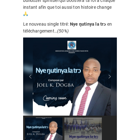
bulldozer spirituel qui boostera ta foi à chaque
instant afin que toi aussi ton histoire change
Le nouveau single titré:
Nye ŋutinya la trɔ
en
téléchargement…
(50%)