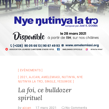
EVÈNEMENTS
2021
,
AJCAN
,
AMELEMIASI
,
NUTINYA
,
NYE
ŊUTINYA LA TRƆ
,
SINGLE
,
YESUWOE
La foi, ce bulldozer
spirituel
by
ajcan
17 mars 2021
No Comments