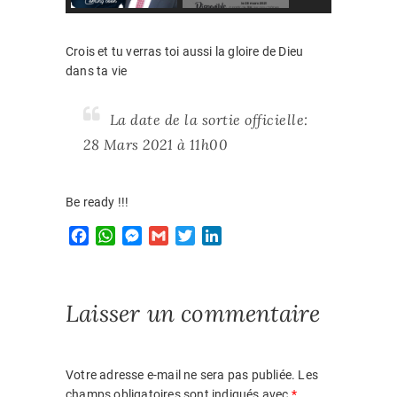
Crois et tu verras toi aussi la gloire de Dieu
dans ta vie
La date de la sortie officielle:
28 Mars 2021 à 11h00
Be ready !!!
F
W
M
G
T
L
a
h
e
m
w
i
c
a
s
a
i
n
e
t
s
i
t
k
Laisser un commentaire
b
s
e
l
t
e
o
A
n
e
d
o
p
g
r
I
k
p
e
n
Votre adresse e-mail ne sera pas publiée.
Les
r
champs obligatoires sont indiqués avec
*