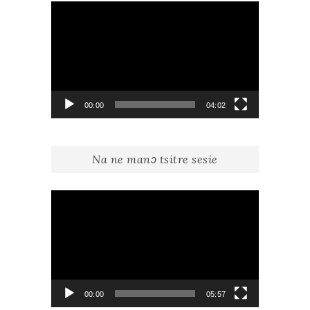
Lecteur
vidéo
00:00
04:02
Na ne manɔ tsitre sesie
Lecteur
vidéo
00:00
05:57