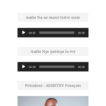
Audio Na ne manɔ tsitre sesie
Lecteur
00:00
00:00
audio
Audio Nye ŋutinya la trɔ
Lecteur
00:00
00:00
audio
Président : ASSIETEY François