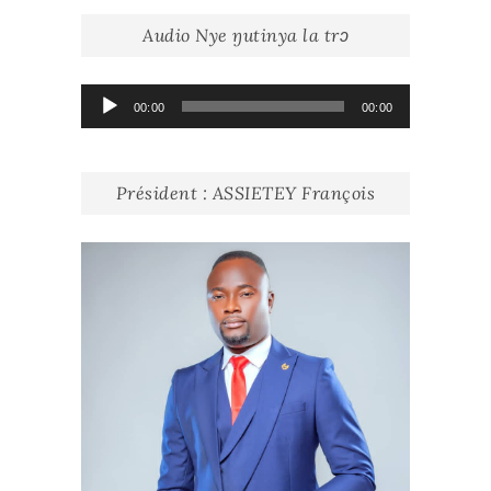
Audio Nye ŋutinya la trɔ
Lecteur
00:00
00:00
audio
Président : ASSIETEY François