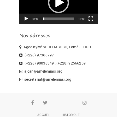
00:00
01:08
Nos adresses
Agoè-nyivé SOHEHABOBO, Lomé - TOGO
(+228) 97368797
(+228) 90038349 , (+228) 92566259
ajcan@amelemiasi.org
secretariat@amelemiasi.org
Facebook
Twitter
Youtube
Whatsapp
Instagram
ACCUEIL
HISTORIQUE