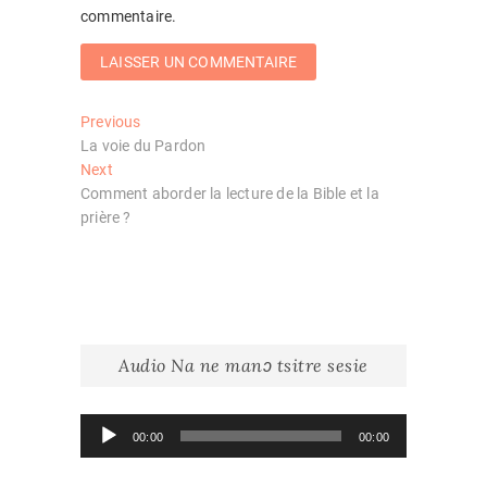
commentaire.
Navigation
Previous
Previous
post:
La voie du Pardon
de
Next
Next
l’article
post:
Comment aborder la lecture de la Bible et la
prière ?
Audio Na ne manɔ tsitre sesie
Lecteur
00:00
00:00
audio