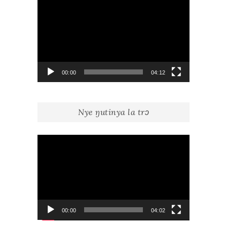
Lecteur
vidéo
00:00
04:12
Nye ŋutinya la trɔ
Lecteur
vidéo
00:00
04:02