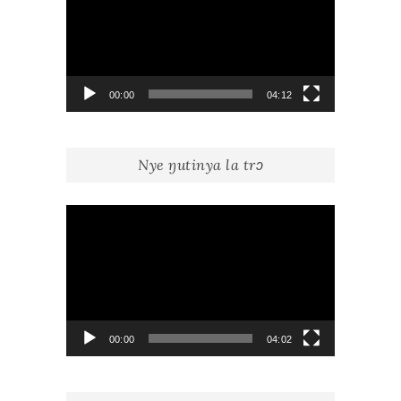
00:00
04:12
Nye ŋutinya la trɔ
Lecteur
vidéo
00:00
04:02