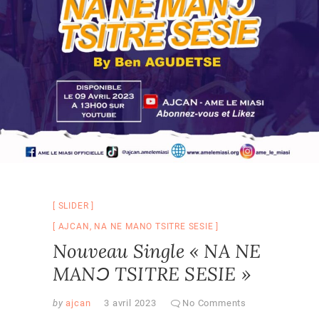
SLIDER
AJCAN
,
NA NE MANO TSITRE SESIE
Nouveau Single « NA NE
MANƆ TSITRE SESIE »
by
ajcan
3 avril 2023
No Comments