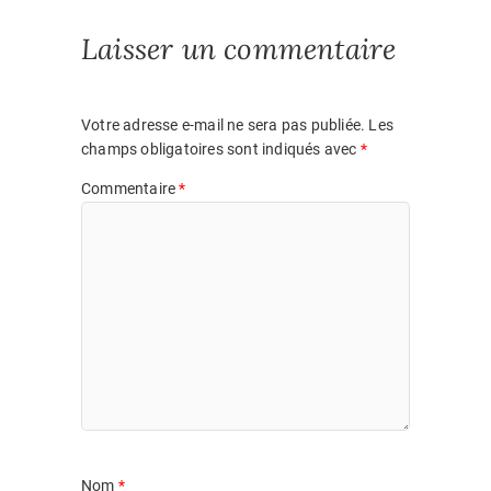
c
a
s
a
i
n
e
t
s
i
t
k
Laisser un commentaire
b
s
e
l
t
e
o
A
n
e
d
o
p
g
r
I
k
p
e
n
Votre adresse e-mail ne sera pas publiée.
Les
r
champs obligatoires sont indiqués avec
*
Commentaire
*
Nom
*