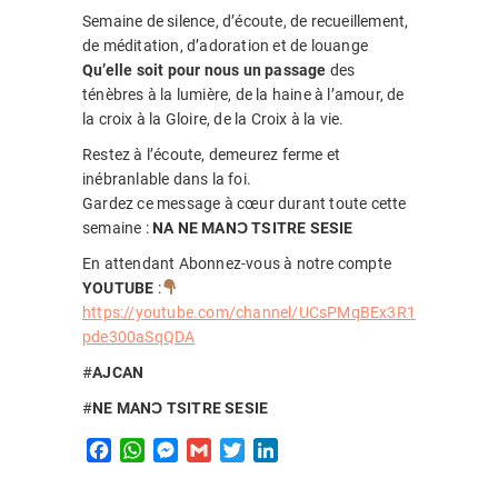
Semaine de silence, d’écoute, de recueillement,
de méditation, d’adoration et de louange
Qu’elle soit pour nous un passage
des
ténèbres à la lumière, de la haine à l’amour, de
la croix à la Gloire, de la Croix à la vie.
Restez à l’écoute, demeurez ferme et
inébranlable dans la foi.
Gardez ce message à cœur durant toute cette
semaine :
NA NE MANƆ TSITRE SESIE
En attendant Abonnez-vous à notre compte
YOUTUBE
:
https://youtube.com/channel/UCsPMqBEx3R1
pde300aSqQDA
#
AJCAN
#
NE MANƆ TSITRE SESIE
F
W
M
G
T
L
a
h
e
m
w
i