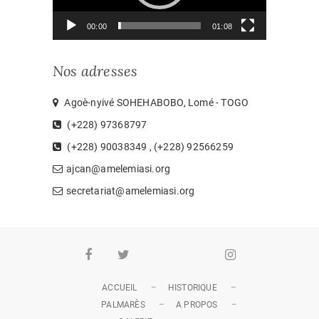
00:00
01:08
Nos adresses
Agoè-nyivé SOHEHABOBO, Lomé - TOGO
(+228) 97368797
(+228) 90038349 , (+228) 92566259
ajcan@amelemiasi.org
secretariat@amelemiasi.org
Facebook
Twitter
Youtube
Whatsapp
Instagram
ACCUEIL
HISTORIQUE
PALMARÈS
A PROPOS