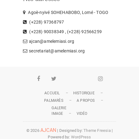
Agoè-nyivé SOHEHABOBO, Lomé - TOGO
(+228) 97368797
(+228) 90038349 , (+228) 92566259
ajcan@amelemiasi.org
secretariat@amelemiasi.org
Facebook
Twitter
Youtube
Whatsapp
Instagram
ACCUEIL
HISTORIQUE
PALMARÈS
A PROPOS
GALERIE
IMAGE
VIDÉO
AJCAN
© 2026
| Designed by:
Theme Freesia
|
Powered by:
WordPress