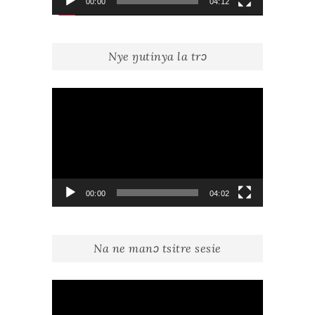
00:00
04:12
Nye ŋutinya la trɔ
Lecteur
vidéo
00:00
04:02
Na ne manɔ tsitre sesie
Lecteur
vidéo