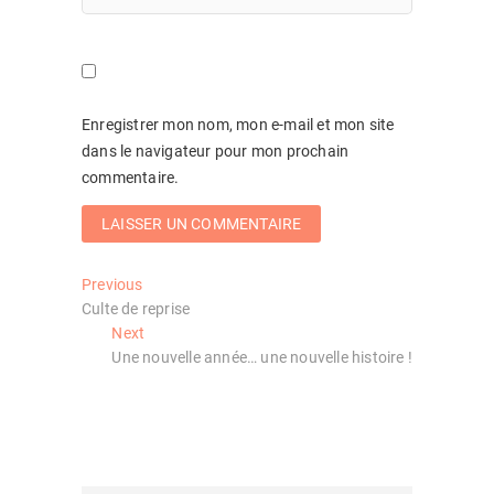
Enregistrer mon nom, mon e-mail et mon site
dans le navigateur pour mon prochain
commentaire.
Navigation
Previous
Previous
post:
Culte de reprise
de
Next
Next
l’article
post:
Une nouvelle année… une nouvelle histoire !