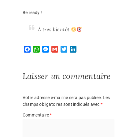
Be ready !
À très bientôt
F
W
M
G
T
L
a
h
e
m
w
i
c
a
s
a
i
n
e
t
s
i
t
k
Laisser un commentaire
b
s
e
l
t
e
o
A
n
e
d
o
p
g
r
I
k
p
e
n
Votre adresse e-mail ne sera pas publiée.
Les
r
champs obligatoires sont indiqués avec
*
Commentaire
*