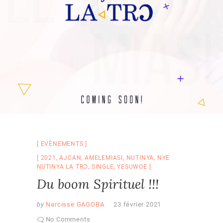
EVÈNEMENTS
2021
,
AJCAN
,
AMELEMIASI
,
NUTINYA
,
NYE
ŊUTINYA LA TRƆ
,
SINGLE
,
YESUWOE
Du boom Spirituel !!!
by
Narcisse GAGOBA
23 février 2021
No Comments