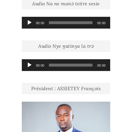
Audio Na ne manɔ tsitre sesie
Lecteur
00:00
00:00
audio
Audio Nye ŋutinya la trɔ
Lecteur
00:00
00:00
audio
Président : ASSIETEY François