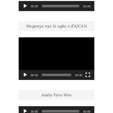
Lecteur
00:00
00:00
audio
Meganye nye le agbe o d’AJCAN
Lecteur
vidéo
00:00
03:42
Audio Yesu Woe
Lecteur
00:00
00:00