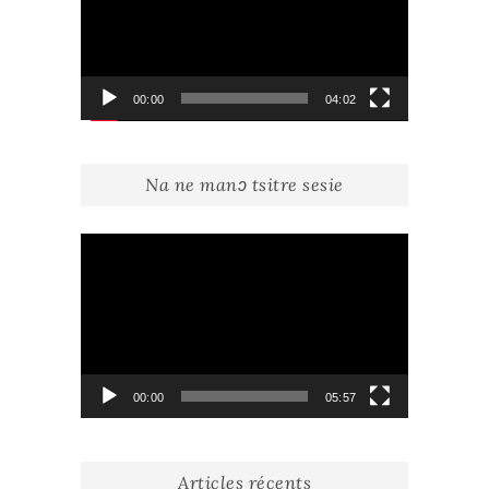
00:00
04:02
Na ne manɔ tsitre sesie
Lecteur
vidéo
00:00
05:57
Articles récents