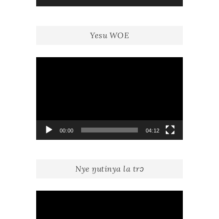
audio
Yesu WOE
Lecteur
vidéo
00:00
04:12
Nye ŋutinya la trɔ
Lecteur
vidéo