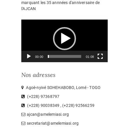
marquant les 35 annnées d'anniversaire de
l'AJCAN
Lecteur
vidéo
00:00
01:08
Nos adresses
Agoè-nyivé SOHEHABOBO, Lomé - TOGO
(+228) 97368797
(+228) 90038349 , (+228) 92566259
ajcan@amelemiasi.org
secretariat@amelemiasi.org