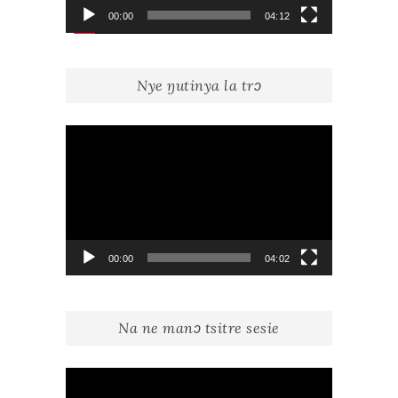
00:00
04:12
Nye ŋutinya la trɔ
Lecteur
vidéo
00:00
04:02
Na ne manɔ tsitre sesie
Lecteur
vidéo