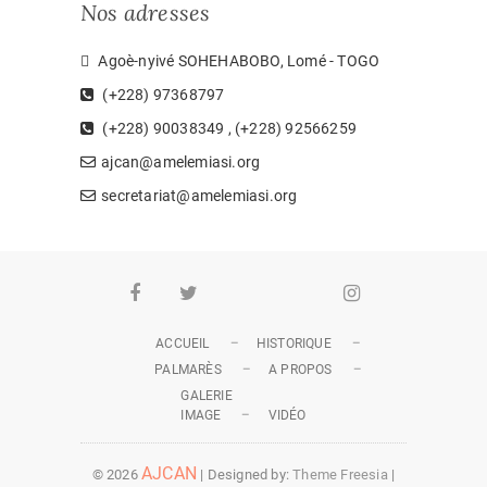
Nos adresses
Agoè-nyivé SOHEHABOBO, Lomé - TOGO
(+228) 97368797
(+228) 90038349 , (+228) 92566259
ajcan@amelemiasi.org
secretariat@amelemiasi.org
Facebook
Twitter
Youtube
Whatsapp
Instagram
ACCUEIL
HISTORIQUE
PALMARÈS
A PROPOS
GALERIE
IMAGE
VIDÉO
AJCAN
© 2026
| Designed by:
Theme Freesia
|