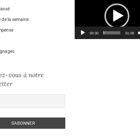
vidéo
lassé
e de la semaine
mpense
00:00
01:08
gnages
z-vous à notre
tter