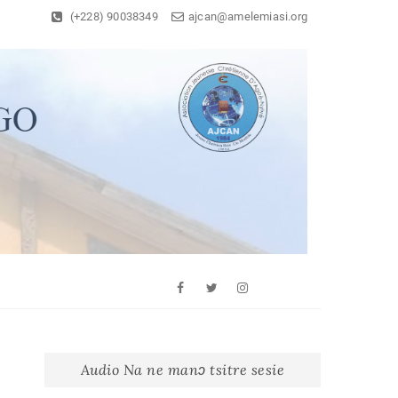
(+228) 90038349
ajcan@amelemiasi.org
Facebook
Twitter
Youtube
Whatsapp
Instagram
Audio Na ne manɔ tsitre sesie