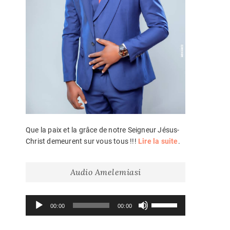
Que la paix et la grâce de notre Seigneur Jésus-
Christ demeurent sur vous tous !!!
Lire la suite
.
Audio Amelemiasi
Lecteur
Utilisez
00:00
00:00
audio
les
flèches