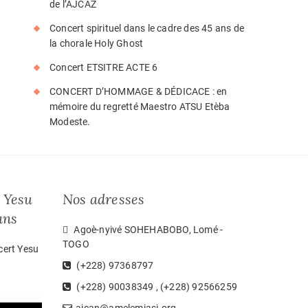
de l’AJCAZ
Concert spirituel dans le cadre des 45 ans de
la chorale Holy Ghost
Concert ETSITRE ACTE 6
CONCERT D’HOMMAGE & DÉDICACE : en
mémoire du regretté Maestro ATSU Etèba
Modeste.
 Yesu
Nos adresses
ans
Agoè-nyivé SOHEHABOBO, Lomé -
TOGO
cert Yesu
(+228) 97368797
(+228) 90038349 , (+228) 92566259
ajcan@amelemiasi.org