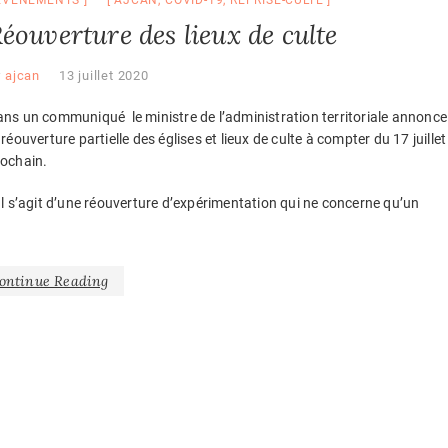
EVÈNEMENTS
AJCAN
,
COVID-19
,
REPRISE-CULTE
éouverture des lieux de culte
y
ajcan
13 juillet 2020
ns un communiqué le ministre de l’administration territoriale annonce
 réouverture partielle des églises et lieux de culte à compter du 17 juillet
rochain.
Il s’agit d’une réouverture d’expérimentation qui ne concerne qu’un
ontinue Reading