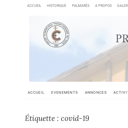
Skip
ACCUEIL
HISTORIQUE
PALMARÈS
A PROPOS
GALER
to
content
AJCAN
ASSOCIATION JEUNESSE CHRÉTIENNE DE L’EEPT AGOÈ-N
ACCUEIL
EVENEMENTS
ANNONCES
ACTIVI
Étiquette :
covid-19