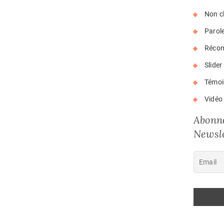
Non c
Parol
Réco
Slider
Témoi
Vidéo
Abonne
Newsle